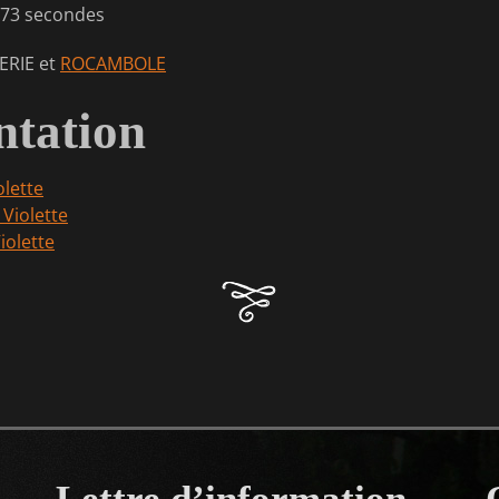
 73 secondes
ERIE et
ROCAMBOLE
tation
olette
 Violette
iolette