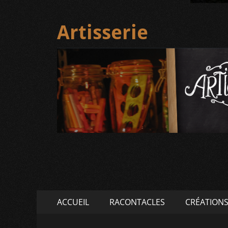
Artisserie
Menu
Aller
ACCUEIL
RACONTACLES
CRÉATION
au
principal
contenu