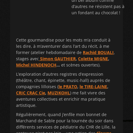
un bel album comme
d’autres ne résistent pas à
un fondant au chocolat !
Cette gourmandise pour les mots m’a conduit à
les dire, à m’aventurer dans l’art du récit, à me
former (atelier hebdomadaire de
Rachid BOUALI
,
stages avec
Simon GAUTHIER
,
Colette MIGNE
,
Michel HINDENOCH
…
et scènes ouvertes).
L’exploration d’autres registres d’expression
(théâtre, chant, épinette, music-hall) auprès de
compagnies lilloises (
le PRATO
,
le TIRE-LAINE
,
CRIC CRAC Cie
,
MUZIKOHL
) me fait vivre des
aventures collectives et enrichir ma pratique
artistique.
Régulièrement, quand j’enfile mon bonnet de
Marchand de Sable pour la tournée du soir dans
différents services de pédiatrie du CHR de Lille, la