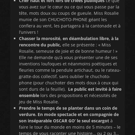
Crier haut et fort lors de criées publiques
ce que
vous avez sur le cœur ou ce qui vous passe par la
tête, mots doux ou coups de gueule. Miss Rosalie
munie de son CHUCHOTO-PHONE géant les
confiera au vent, les partagera à la cantonade et à
l’univers !
Chasser la morosité, en déambulation libre, à la
rencontre du public,
elle se présente : « Miss
Rosalie, semeuse de joie et de bonne humeur ! »
Elle ne demande qu’à vous présenter une de ses
inventions loufoques et néanmoins poétiques et
fleuries comme la pendule artichaut, ou le rateau-
gratte-dos collectif, sans oublier le chuchoto-
phone (pour chuchoter des mots doux à ceux qui
sont durs de la feuille).
Le public est invité à faire
ensemble
lors des propositions et nécessités de
jeu de Miss Rosalie.
Prendre le temps de se planter dans un coin de
verdure. En mode spectacle et en compagnie de
son inséparable OSCAR GO’ le seul escargot
à
faire le tour du monde en moins de 5 minutes – le
temps de vous raconter une histoire… ou 2 ou 3…