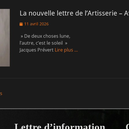
La nouvelle lettre de l’Artisserie – A
Posted
11 avril 2026
on
» De deux choses lune,
l’autre, c’est le soleil »
Jacques Prévert
Lire plus …
ns
ion
Lettre d’information