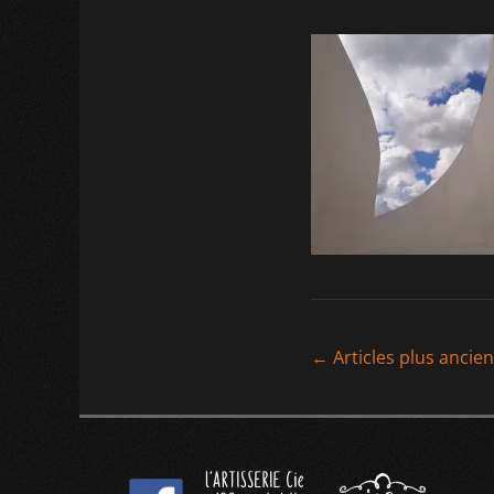
←
Articles plus ancie
Navigat
des