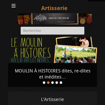
Artisserie
Rechercher :
MOULIN À HISTOIRES dites, re-dites
et inédites…
•
•
•
•
•
Posté
le
de
ARTISSERIE
L'Artisserie