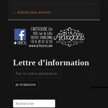
←
Articles plus anciens
Navigation
des
articles
Lettre d’information
Rechercher :