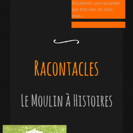
forcément une racontée
pas très loin de chez
vous…
Lien vers l’événement