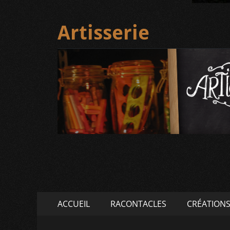
Artisserie
Menu
Aller
ACCUEIL
RACONTACLES
CRÉATION
au
principal
contenu