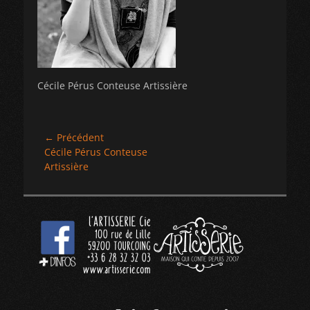
Cécile Pérus Conteuse Artissière
Navigation
← Précédent
Article
Cécile Pérus Conteuse
de
précédent :
Artissière
l’article