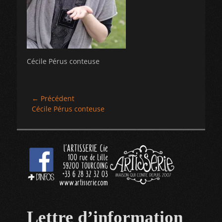
Cécile Pérus conteuse
Navigation
← Précédent
Article
Cécile Pérus conteuse
de
précédent :
l’article
Lettre d’information