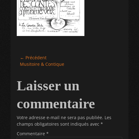
Navigation
← Précédent
Article
Musitoire & Contique
de
précédent :
l’article
Laisser un
commentaire
Votre adresse e-mail ne sera pas publiée.
Les
champs obligatoires sont indiqués avec
*
Commentaire
*