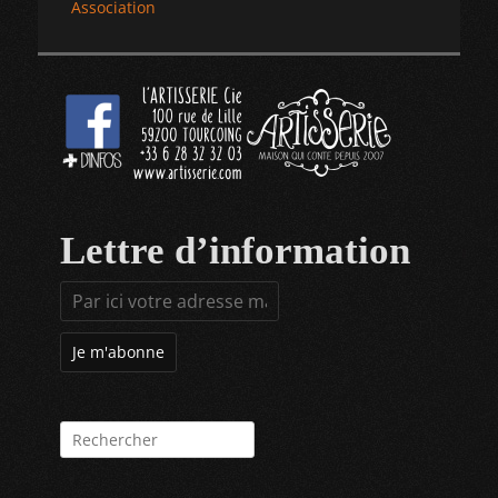
Article
Association
de
précédent :
l’article
Lettre d’information
Rechercher :