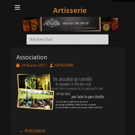
Artisserie
Rechercher :
Association
Posted
Author
24 février 2017
ARTISSERIE
on
Navigation
← Précédent