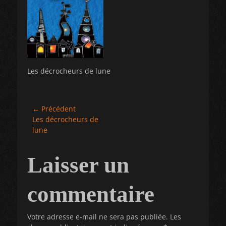
Les décrocheurs de lune
Navigation
← Précédent
Article
Les décrocheurs de
de
précédent :
lune
l’article
Laisser un
commentaire
Votre adresse e-mail ne sera pas publiée.
Les