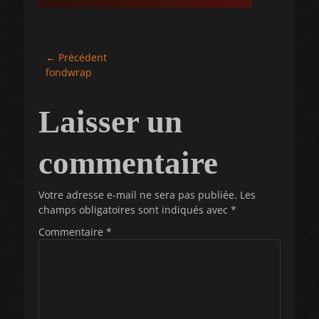
Navigation
← Précédent
Article
fondwrap
de
précédent :
l’article
Laisser un
commentaire
Votre adresse e-mail ne sera pas publiée.
Les
champs obligatoires sont indiqués avec
*
Commentaire
*