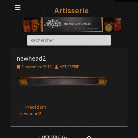
Artisserie
Rechercher :
newhead2
Posted
Author
3 novembre 2013
ARTISSERIE
on
Navigation
← Précédent
Article
newhead2
de
précédent :
l’article