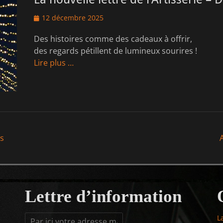
Posted
12 décembre 2025
on
Des histoires comme des cadeaux à offrir,
des regards pétillent de lumineux sourires !
Lire plus …
ns
ion
Lettre d’information
L