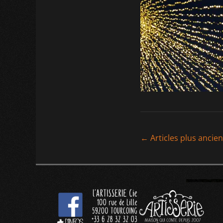
←
Articles plus ancie
Navigat
des
articles