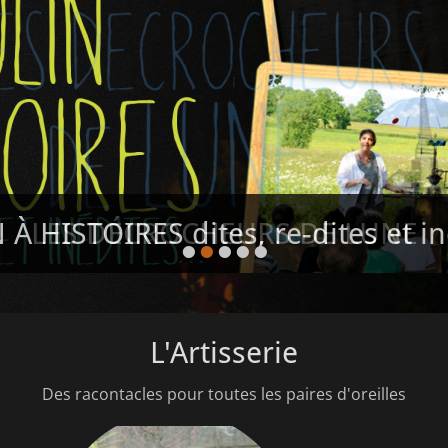
À HISTOIRES dites, re-dites et i
•
•
•
•
•
L'Artisserie
Des racontacles pour toutes les paires d'oreilles