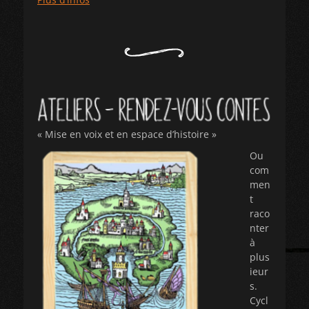
« Mise en voix et en espace d’histoire »
Ou
com
men
t
raco
nter
à
plus
ieur
s.
Cycl