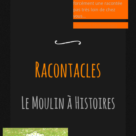
forcément une racontée
pas très loin de chez
vous…
Lien vers l’événement