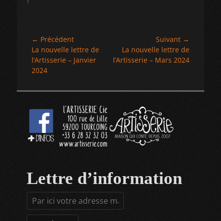
?"
Navigation
← Précédent
Suivant →
Article
Article
La nouvelle lettre de
La nouvelle lettre de
de
précédent :
suivant :
l’Artisserie – Janvier
l’Artisserie – Mars 2024
l’article
2024
Lettre d’information