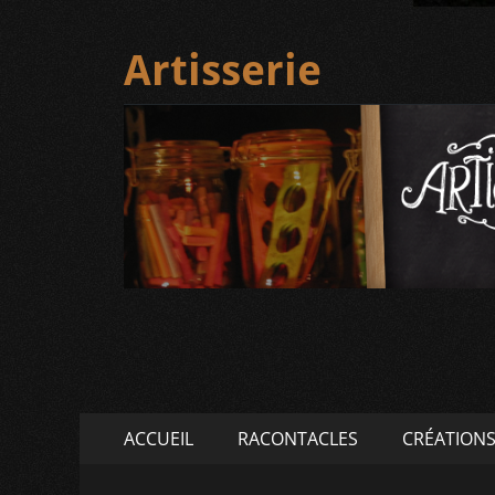
Artisserie
Menu
Aller
ACCUEIL
RACONTACLES
CRÉATION
au
principal
contenu