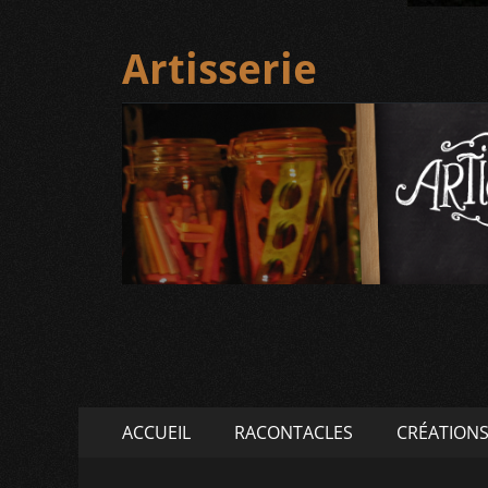
Artisserie
Menu
Aller
ACCUEIL
RACONTACLES
CRÉATION
au
principal
contenu