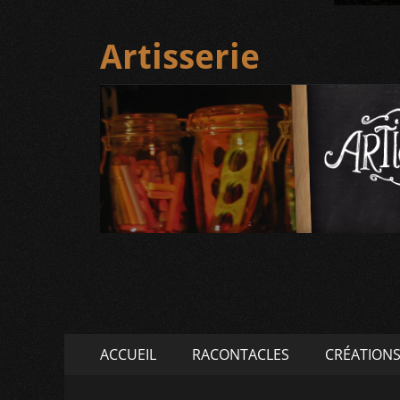
Artisserie
Menu
Aller
ACCUEIL
RACONTACLES
CRÉATION
au
principal
contenu