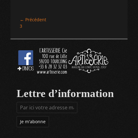
Navigation
← Précédent
Article
3
de
précédent :
l’article
Lettre d’information