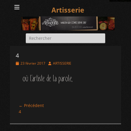
Artisserie
Rechercher :
4
Posted
Author
23 février 2017
ARTISSERIE
on
Navigation
← Précédent
Article
4
de
précédent :
l’article