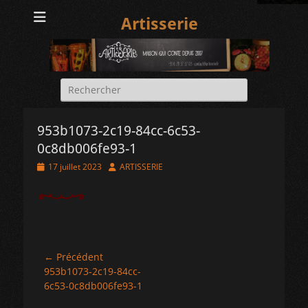
Artisserie
Rechercher :
953b1073-2c19-84cc-6c53-
0c8db006fe93-1
Posted
Author
17 juillet 2023
ARTISSERIE
on
Navigation
← Précédent
Article
953b1073-2c19-84cc-
de
précédent :
6c53-0c8db006fe93-1
l’article