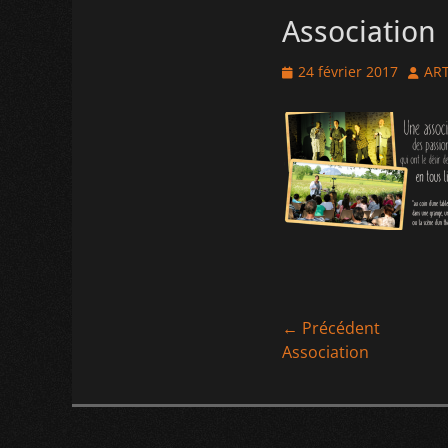
Association
Posted
Autho
24 février 2017
ART
on
Navigation
← Précédent
Article
Association
de
précédent :
l’article