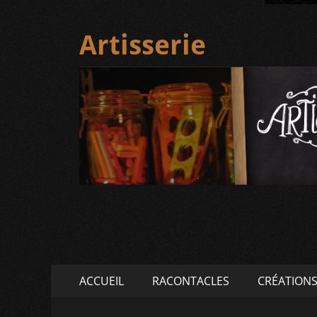
Artisserie
Menu
Aller
ACCUEIL
RACONTACLES
CRÉATION
au
principal
contenu