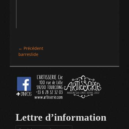
Navigation
← Précédent
Article
barreslide
de
précédent :
l’article
Lettre d’information