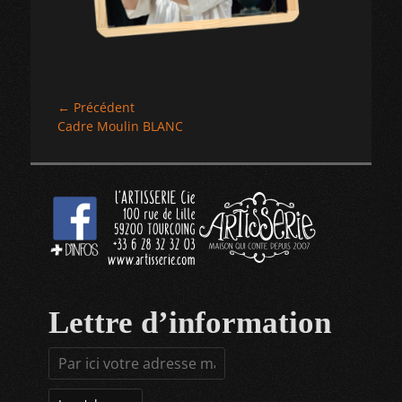
Navigation
← Précédent
Article
Cadre Moulin BLANC
de
précédent :
l’article
Lettre d’information