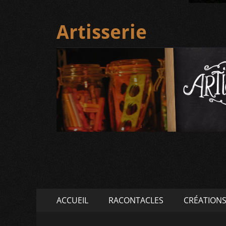
Artisserie
Menu
Aller
ACCUEIL
RACONTACLES
CRÉATION
au
principal
contenu