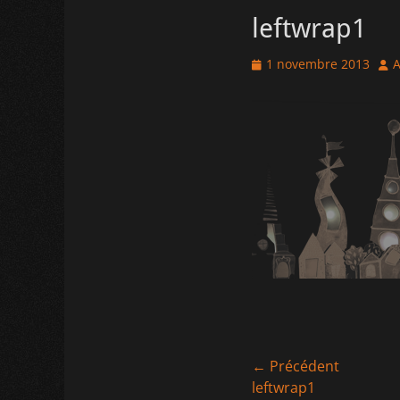
leftwrap1
Posted
Aut
1 novembre 2013
A
on
Navigation
← Précédent
Article
leftwrap1