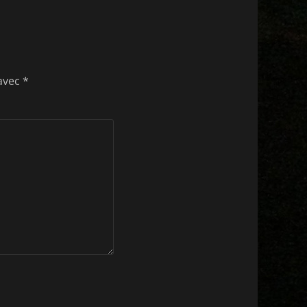
 avec
*