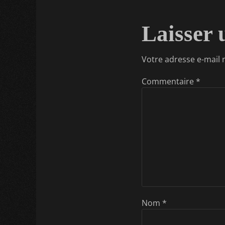
de
précédent :
l’article
Laisser
Votre adresse e-mail 
Commentaire
*
Nom
*