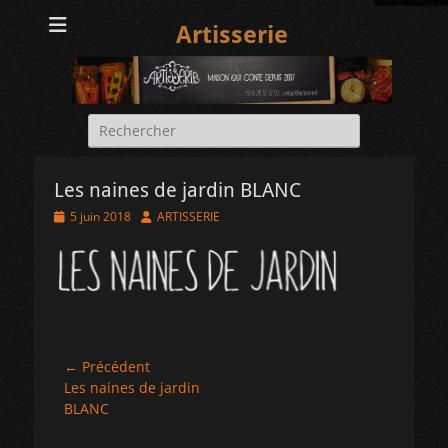
Artisserie
Rechercher :
Les naines de jardin BLANC
Posted
Author
5 juin 2018
ARTISSERIE
on
Navigation
← Précédent
Article
Les naines de jardin
de
précédent :
BLANC
l’article