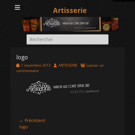
Artisserie
Rechercher :
logo
Posted
Author
1 novembre 2013
ARTISSERIE
Laisser un
on
commentaire
Navigation
← Précédent
Article
logo
de
précédent :