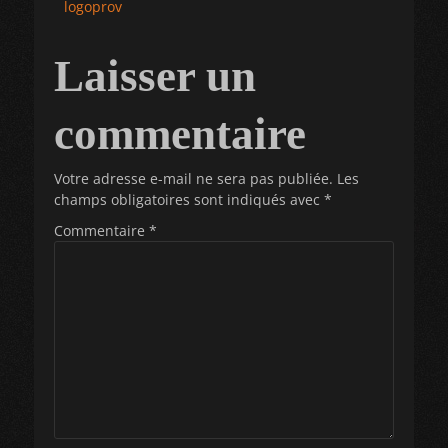
Article
logoprov
de
précédent :
l’article
Laisser un
commentaire
Votre adresse e-mail ne sera pas publiée.
Les
champs obligatoires sont indiqués avec
*
Commentaire
*