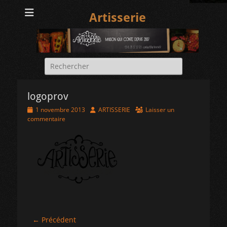
Artisserie
Rechercher :
logoprov
Posted
Author
1 novembre 2013
ARTISSERIE
Laisser un
on
commentaire
Navigation
← Précédent