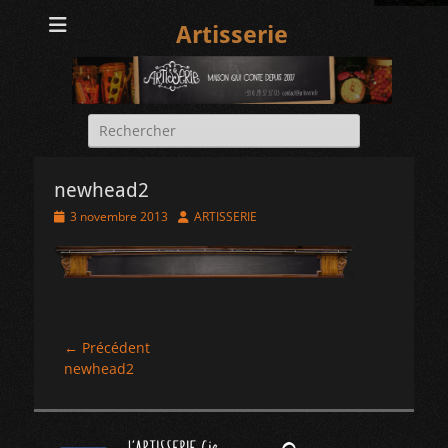
Artisserie
Rechercher :
newhead2
Posted
Author
3 novembre 2013
ARTISSERIE
on
Navigation
← Précédent
Article
newhead2
de
précédent :
l’article