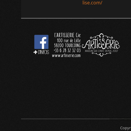
de
précédent :
lise.com/
l’article
Copyr