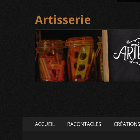
Artisserie
Menu
Aller
ACCUEIL
RACONTACLES
CRÉATION
au
principal
contenu