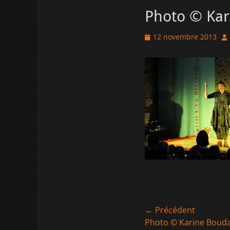
Photo © Kar
Posted
Au
12 novembre 2013
on
Navigation
← Précédent
Article
Photo © Karine Bouda