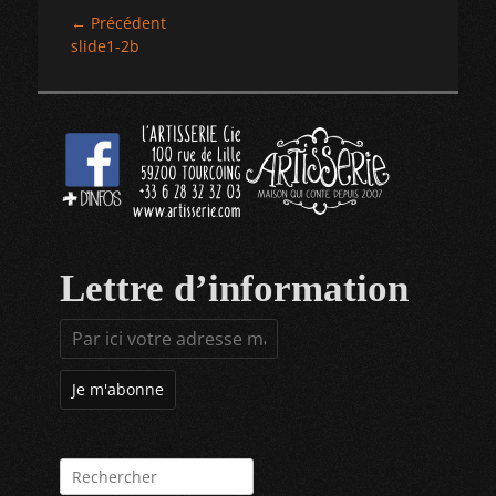
Navigation
← Précédent
Article
slide1-2b
de
précédent :
l’article
Lettre d’information
Rechercher :