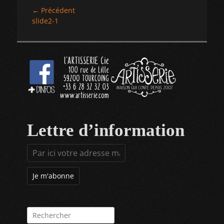
Navigation
← Précédent
Article
slide2-1
de
précédent :
l’article
Lettre d’information
Rechercher :