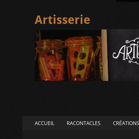
Artisserie
Menu
Aller
ACCUEIL
RACONTACLES
CRÉATION
au
principal
contenu