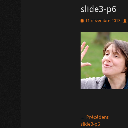
slide3-p6
Posted
Au
11 novembre 2013
on
Navigation
← Précédent
Article
slide3-p6