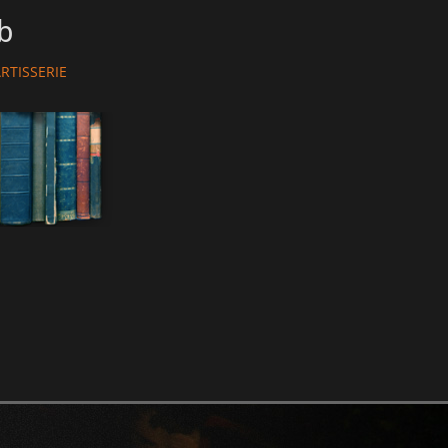
b
hor
RTISSERIE