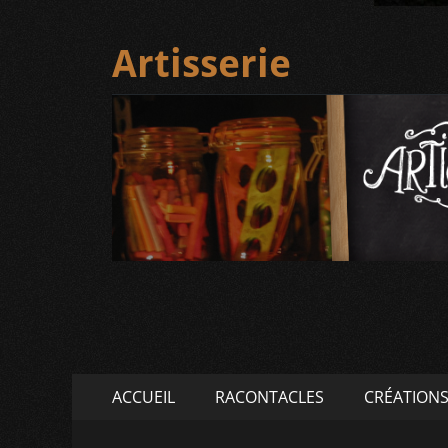
Artisserie
Menu
Aller
ACCUEIL
RACONTACLES
CRÉATION
au
principal
contenu