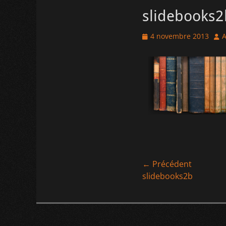
slidebooks2
Posted
Aut
4 novembre 2013
A
on
Navigation
← Précédent
Article
slidebooks2b
de
précédent :
l’article