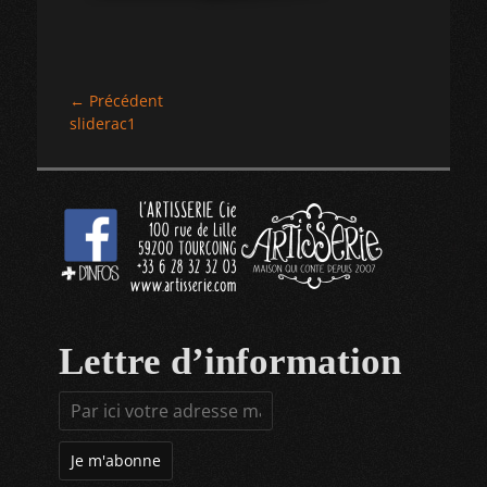
Navigation
← Précédent
Article
sliderac1
de
précédent :
l’article
Lettre d’information