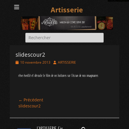
Artisserie
Rechercher :
slidescour2
Posted
Author
10 novembre 2013
ARTISSERIE
on
Navigation
← Précédent
Article
slidescour2
de
précédent :
l’article