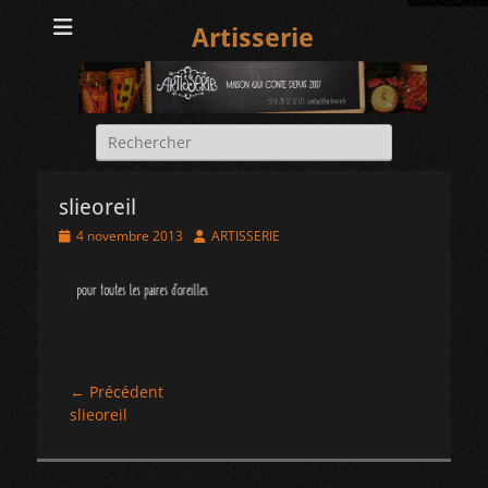
Artisserie
Rechercher :
slieoreil
Posted
Author
4 novembre 2013
ARTISSERIE
on
Navigation
← Précédent
Article
slieoreil
de
précédent :
l’article