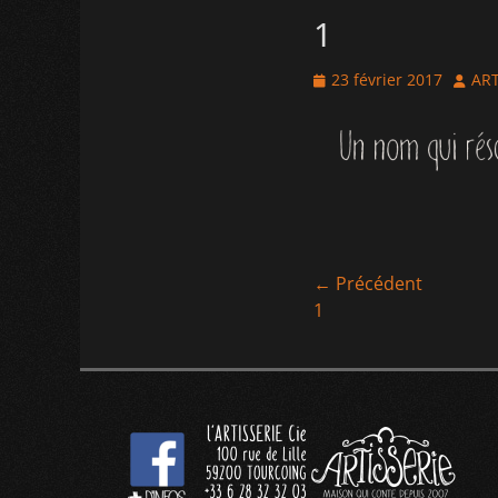
1
Posted
Autho
23 février 2017
ART
on
Navigation
← Précédent
Article
1
de
précédent :
l’article