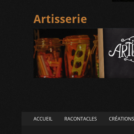
Artisserie
Menu
Aller
ACCUEIL
RACONTACLES
CRÉATION
au
principal
contenu