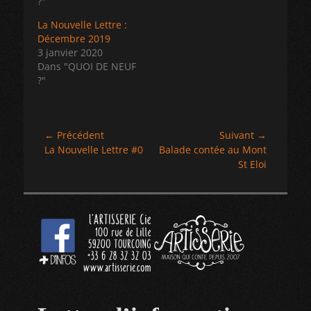
?"
La Nouvelle Lettre :
Décembre 2019
3 janvier 2020
Dans "QUOI DE NEUF
?"
Navigation
← Précédent
Suivant →
Article
Article
La Nouvelle Lettre #0
Balade contée au Mont
de
précédent :
suivant :
St Eloi
l’article