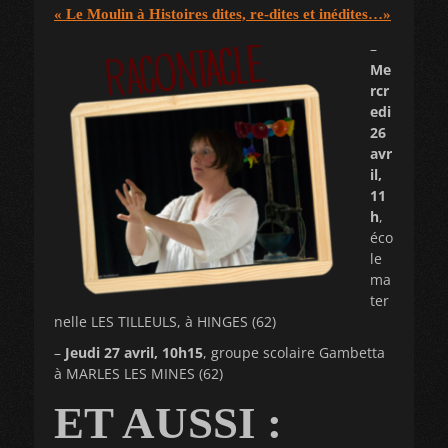
« Le Moulin à Histoires dites, re-dites et inédites…»
–
Me
rcr
edi
26
avr
il,
11
h
,
éco
le
ma
ter
nelle LES TILLEULS, à HINGES (62)
–
Jeudi 27 avril, 10h15
, groupe scolaire Gambetta
à MARLES LES MINES (62)
ET AUSSI :