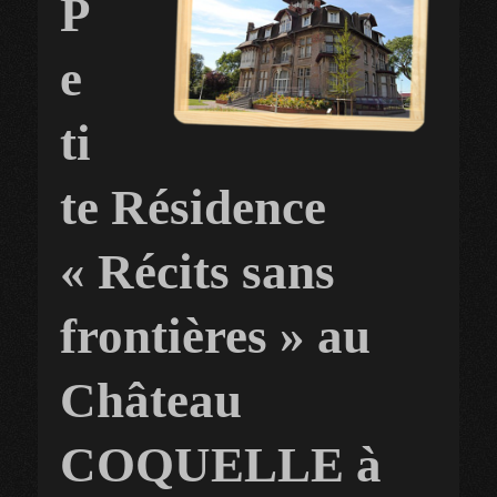
P
e
ti
te Résidence
« Récits sans
frontières » au
Château
COQUELLE à