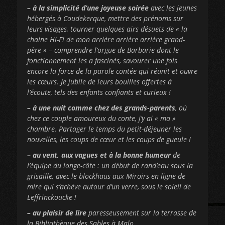
– à la simplicité d’une joyeuse soirée
avec les jeunes
hébergés à Coudekerque, mettre des prénoms sur
leurs visages, tourner quelques airs désuets de « la
chaine Hi-Fi de mon arrière arrière arrière grand-
père » – comprendre l’orgue de Barbarie dont le
fonctionnement les a fascinés, savourer une fois
encore la force de la parole contée qui réunit et ouvre
les cœurs. Je jubile de leurs bouilles offertes à
l’écoute, tels des enfants confiants et curieux !
– à une nuit comme chez des grands-parents
, où
chez ce couple amoureux du conte, j’y ai « ma »
chambre. Partager le temps du petit-déjeuner les
nouvelles, les coups de cœur et les coups de gueule !
– au vent, aux vagues et à la bonne humeur
de
l’équipe du longe-côte : un début de rand’eau sous la
grisaille, avec le blockhaus aux Miroirs en ligne de
mire qui s’achève autour d’un verre, sous le soleil de
Leffrinckoucke !
– au plaisir de lire
paresseusement sur la terrasse de
la Bibliothèque des Sables à Malo