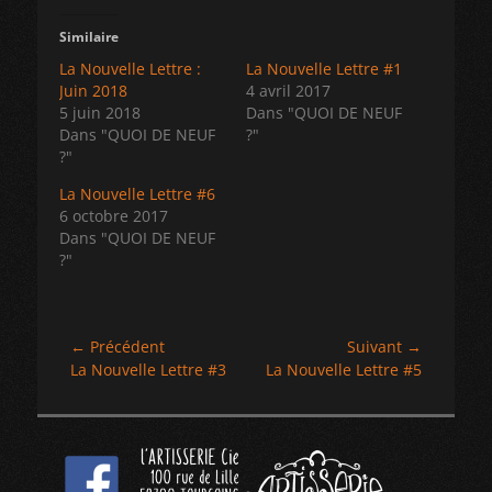
Similaire
La Nouvelle Lettre :
La Nouvelle Lettre #1
Juin 2018
4 avril 2017
5 juin 2018
Dans "QUOI DE NEUF
Dans "QUOI DE NEUF
?"
?"
La Nouvelle Lettre #6
6 octobre 2017
Dans "QUOI DE NEUF
?"
Navigation
← Précédent
Suivant →
Article
Article
La Nouvelle Lettre #3
La Nouvelle Lettre #5
de
précédent :
suivant :
l’article