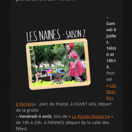
–
Sam
edi 8
juille
t,
16h3
0 et
18h1
5
,
festi
val
«
Les
Mou
lins
à Paroles
« , parc du Poutyl, à OLIVET (45), départ
de la grotte
– Vendredi 4 août
, lors de «
La Rando Nocturne
»
de 19h à 23h, à FIENNES (départ de la salle des
fêtes)