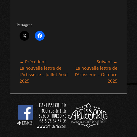
Partager :
Navigation
← Précédent
Suivant →
Article
Article
La nouvelle lettre de
La nouvelle lettre de
de
précédent :
suivant :
l’Artisserie – Juillet Août
l’Artisserie – Octobre
l’article
2025
2025