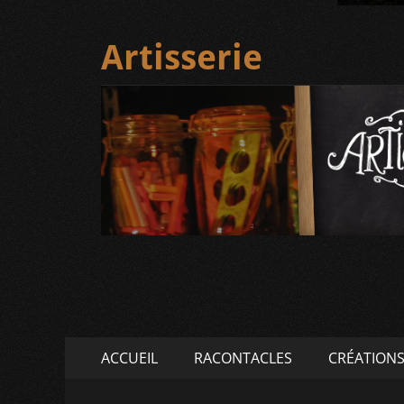
Artisserie
Menu
Aller
ACCUEIL
RACONTACLES
CRÉATION
au
principal
contenu