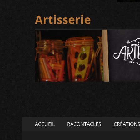
Artisserie
Menu
Aller
ACCUEIL
RACONTACLES
CRÉATION
au
principal
contenu