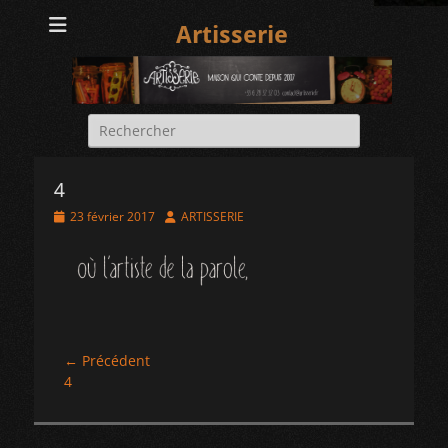
Artisserie
Rechercher :
4
Posted
Author
23 février 2017
ARTISSERIE
on
Navigation
← Précédent
Article
4
de
précédent :
l’article