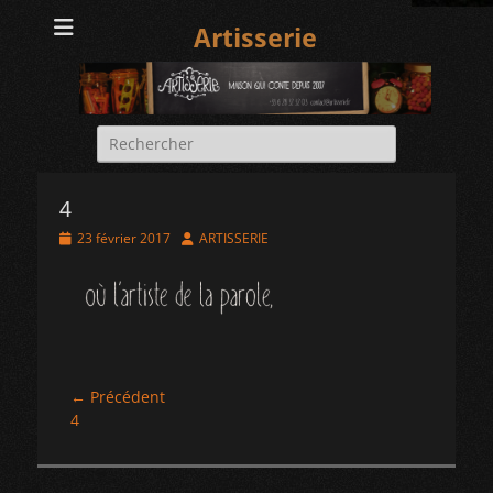
Artisserie
Rechercher :
4
Posted
Author
23 février 2017
ARTISSERIE
on
Navigation
← Précédent
Article
4
de
précédent :
l’article