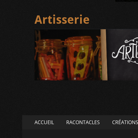
Artisserie
Menu
Aller
ACCUEIL
RACONTACLES
CRÉATION
au
principal
contenu