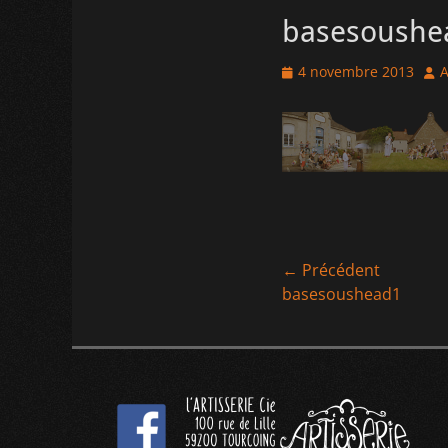
basesoushe
Posted
Aut
4 novembre 2013
A
on
Navigation
← Précédent
Article
basesoushead1
de
précédent :
l’article