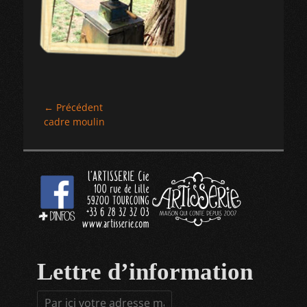
Navigation
← Précédent
Article
cadre moulin
de
précédent :
l’article
Lettre d’information